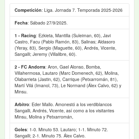
Competición
: Liga. Jornada 7. Temporada 2025-2026
Fecha
: Sábado 27/9/2025.
1 - Racing
: Ezkieta, Mantilla (Suleiman, 60), Javi
Castro, Facu (Pablo Ramón, 83), Salinas; Aldasoro
(Yeray, 83), Sergio (Maguette, 60), Andrés, Vicente,
Sangalli; Jeremy (Villalibre, 60).
2 - FC Andorra
: Aron, Gael Alonso, Bomba,
Villahermosa, Lautaro (Marc Domenech, 62), Molina,
Olabarrieta (Jastin, 62), Carrique (Petxarromán, 81),
Martí Vilá (Imanol, 73), Le Normand (Álex Calvo, 62) y
Minsu.
Arbitro
: Eder Mallo. Amonestó a los verdiblancos
Sangalli, Andrés, Vicente, así como a los visitantes
Minsu, Molina y Petxarromán,
Goles
: 1-0. Minuto 53. Lautaro; 1-1. Minuto 72.
Sangalli; 2-1. Minuto 75. Álex Calvo.