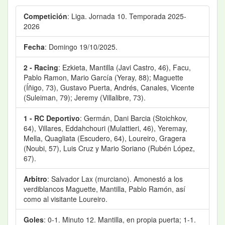
Competición
: Liga. Jornada 10. Temporada 2025-
2026
Fecha
: Domingo 19/10/2025.
2 - Racing
: Ezkieta, Mantilla (Javi Castro, 46), Facu,
Pablo Ramon, Mario García (Yeray, 88); Maguette
(Íñigo, 73), Gustavo Puerta, Andrés, Canales, Vicente
(Suleiman, 79); Jeremy (Villalibre, 73).
1 - RC Deportivo
: Germán, Dani Barcia (Stoichkov,
64), Villares, Eddahchouri (Mulattieri, 46), Yeremay,
Mella, Quagliata (Escudero, 64), Loureiro, Gragera
(Noubi, 57), Luis Cruz y Mario Soriano (Rubén López,
67).
Arbitro
: Salvador Lax (murciano). Amonestó a los
verdiblancos Maguette, Mantilla, Pablo Ramón, así
como al visitante Loureiro.
Goles
: 0-1. Minuto 12. Mantilla, en propia puerta; 1-1.