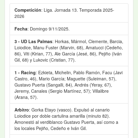
Competición
: Liga. Jornada 13. Temporada 2025-
2026
Fecha
: Domingo 9/11/2025.
3 - UD Las Palmas
: Horkas, Mármol, Clemente, Barcia,
Loiodice, Manu Fuster (Marvin, 68), Amatucci (Cedeño,
86), Viti (Kirian, 77), Ale García (Jesé, 86), Pejiño (Iván
Gil, 68) y Lukovic (Cristian, 77).
1 - Racing
: Ezkieta, Michelin, Pablo Ramón, Facu (Javi
Castro, 46), Mario García; Maguette (Suleiman, 57),
Gustavo Puerta (Sangalli, 84), Andrés (Yeray, 67),
Jeremy, Canales (Sergio Martínez, 57); Villalibre
(Arana, 57).
Arbitro
: Gorka Etayo (vasco). Expulsó al canario
Loiodice por doble cartulina amarilla (minuto 82).
Amonestó al verdiblanco Gustavo Puerta, así como a
los locales Pejiño, Cedeño e Iván Gil.