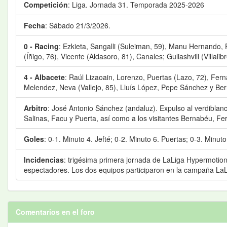
Competición
: Liga. Jornada 31. Temporada 2025-2026
Fecha
: Sábado 21/3/2026.
0 - Racing
: Ezkieta, Sangalli (Suleiman, 59), Manu Hernando,
(Íñigo, 76), Vicente (Aldasoro, 81), Canales; Guliashvili (Villalibr
4 - Albacete
: Raúl Lizaoain, Lorenzo, Puertas (Lazo, 72), Fer
Melendez, Neva (Vallejo, 85), Lluís López, Pepe Sánchez y Be
Arbitro
: José Antonio Sánchez (andaluz). Expulso al verdiblanc
Salinas, Facu y Puerta, así como a los visitantes Bernabéu, 
Goles
: 0-1. Minuto 4. Jefté; 0-2. Minuto 6. Puertas; 0-3. Minut
Incidencias
: trigésima primera jornada de LaLiga Hypermotio
espectadores. Los dos equipos participaron en la campaña La
Comentarios en el foro