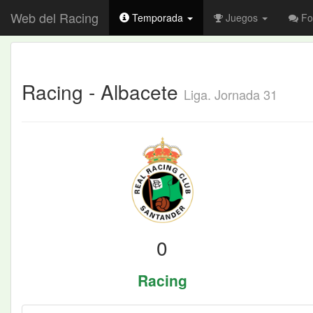
Web del Racing
Temporada
Juegos
Fo
Racing - Albacete
Liga. Jornada 31
0
Racing