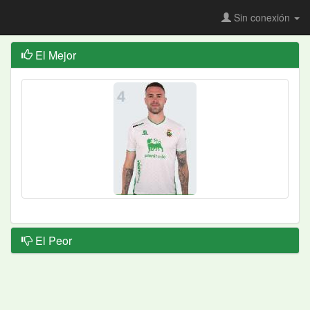
Sin conexión
El Mejor
El Peor