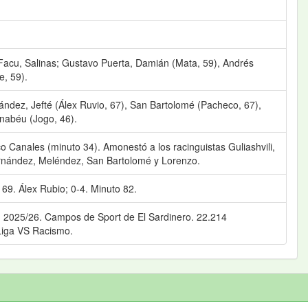
 Facu, Salinas; Gustavo Puerta, Damián (Mata, 59), Andrés
e, 59).
nández, Jefté (Álex Ruvio, 67), San Bartolomé (Pacheco, 67),
rnabéu (Jogo, 46).
o Canales (minuto 34). Amonestó a los racinguistas Guliashvili,
Fernández, Meléndez, San Bartolomé y Lorenzo.
o 69. Álex Rubio; 0-4. Minuto 82.
n 2025/26. Campos de Sport de El Sardinero. 22.214
Liga VS Racismo.