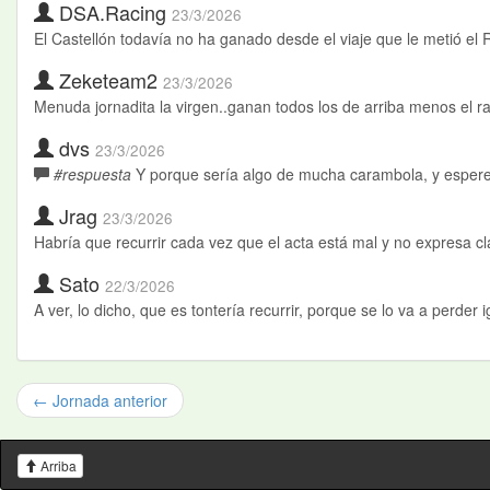
DSA.Racing
23/3/2026
El Castellón todavía no ha ganado desde el viaje que le metió el R
Zeketeam2
23/3/2026
Menuda jornadita la virgen..ganan todos los de arriba menos el r
dvs
23/3/2026
#respuesta
Y porque sería algo de mucha carambola, y esperemos
Jrag
23/3/2026
Habría que recurrir cada vez que el acta está mal y no expresa c
Sato
22/3/2026
A ver, lo dicho, que es tontería recurrir, porque se lo va a perde
← Jornada anterior
Arriba