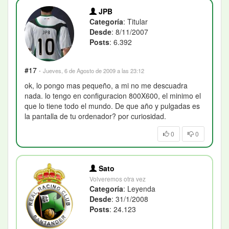
JPB
Categoría
: Titular
Desde
: 8/11/2007
Posts
: 6.392
#17
·
Jueves, 6 de Agosto de 2009 a las 23:12
ok, lo pongo mas pequeño, a mi no me descuadra
nada. lo tengo en configuracion 800X600, el minimo el
que lo tiene todo el mundo. De que año y pulgadas es
la pantalla de tu ordenador? por curiosidad.
0
0
Sato
Volveremos otra vez
Categoría
: Leyenda
Desde
: 31/1/2008
Posts
: 24.123