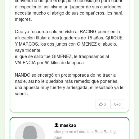
convencido de que el equipo le necesita,no para cubrir
el expediente, asimismo un jugador de sus cualidades
necesita mucho el abrigo de sus compañeros, les hará
mejores.
Que yo recuerdo solo he visto al RACING poner en la
alineación titular a dos jugadores de 18 años, QUIQUE
Y MARCOS, los dos juntos con GIMENEZ el abuelo,
vaya tridente.
el que se salió fue GIMENEZ, le traspasamos al
VALENCIA por 50 kilos de la época.
NANDO se encargó en pretemporada de no traer a
nadie, asi no le quedaba más remedio que ponerles,
una apuesta muy fuerte y arriesgada, el resultado ya le
sabeis.
0
0
maskao
siempre en mi corazon, Real Racing
Club