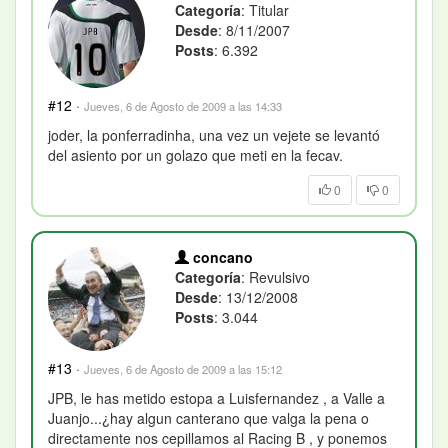
Categoría
: Titular
Desde
: 8/11/2007
Posts
: 6.392
#12
·
Jueves, 6 de Agosto de 2009 a las 14:33
joder, la ponferradinha, una vez un vejete se levantó
del asiento por un golazo que meti en la fecav.
0
0
concano
Categoría
: Revulsivo
Desde
: 13/12/2008
Posts
: 3.044
#13
·
Jueves, 6 de Agosto de 2009 a las 15:12
JPB, le has metido estopa a Luisfernandez , a Valle a
Juanjo...¿hay algun canterano que valga la pena o
directamente nos cepillamos al Racing B , y ponemos