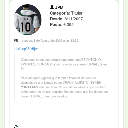
JPB
Categoría
: Titular
Desde
: 8/11/2007
Posts
: 6.392
#8
·
Jueves, 6 de Agosto de 2009 a las 13:32
kipling65
dijo
:
Osea que tienen post propio jugadores con ZE ANTONIO,
ISMODES, GONZALVEZ,etc. y no lo va a tener CANALES, en
fin.
Para mí aquel jugador que te hace levantar del asiento
después de una jugada es un CRACK, QUINITO, SETIEN,
YONATTAN
, que yo recuerdo son de los ultimos que me han
echo ponerme de pie, poquitos hacen cosas que los demás no
hacen, CANALES es uno de ellos.