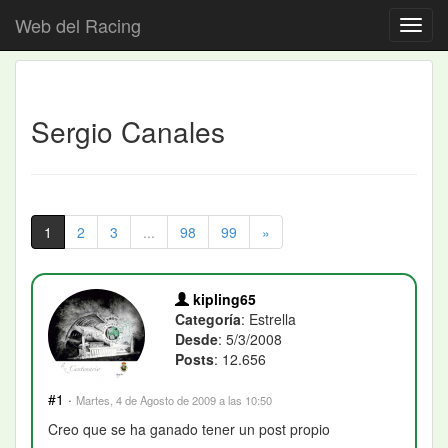
Web del Racing
Sergio Canales
1
2
3
...
98
99
»
kipling65
Categoría
: Estrella
Desde
: 5/3/2008
Posts
: 12.656
#1
·
Martes, 4 de Agosto de 2009 a las 10:50
Creo que se ha ganado tener un post propio