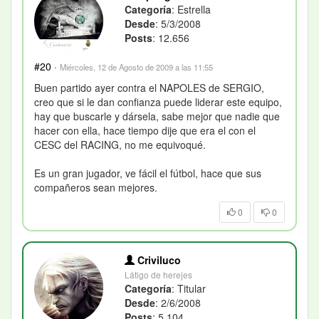
Categoría
: Estrella
Desde
: 5/3/2008
Posts
: 12.656
#20
·
Miércoles, 12 de Agosto de 2009 a las 11:55
Buen partido ayer contra el NAPOLES de SERGIO,
creo que si le dan confianza puede liderar este equipo,
hay que buscarle y dársela, sabe mejor que nadie que
hacer con ella, hace tiempo dije que era el con el
CESC del RACING, no me equivoqué.
Es un gran jugador, ve fácil el fútbol, hace que sus
compañeros sean mejores.
0
0
Criviluco
Látigo de herejes
Categoría
: Titular
Desde
: 2/6/2008
Posts
: 5.104