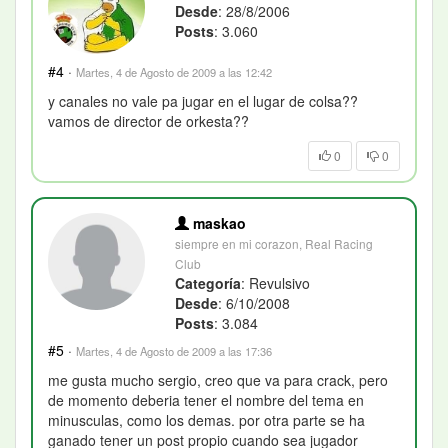
Desde
: 28/8/2006
Posts
: 3.060
#4
·
Martes, 4 de Agosto de 2009 a las 12:42
y canales no vale pa jugar en el lugar de colsa??
vamos de director de orkesta??
0
0
maskao
siempre en mi corazon, Real Racing
Club
Categoría
: Revulsivo
Desde
: 6/10/2008
Posts
: 3.084
#5
·
Martes, 4 de Agosto de 2009 a las 17:36
me gusta mucho sergio, creo que va para crack, pero
de momento deberia tener el nombre del tema en
minusculas, como los demas. por otra parte se ha
ganado tener un post propio cuando sea jugador