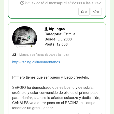
kktuax editó el mensaje el 4/8/2009 a las 18:42.
0
0
kipling65
Categoría
: Estrella
Desde
: 5/3/2008
Posts
: 12.656
#2
·
Martes, 4 de Agosto de 2009 a las 10:54
http://racing.eldiariomontanes...
Primero tienes que ser bueno y luego creértelo.
SERGIO ha demostrado que es bueno y de sobra,
creértelo y estar convencido de ello es el primer paso
para triunfar, si a eso le añades esfuerzo y dedicación,
CANALES va a durar poco en el RACING, al tiempo,
tenemos un gran jugador.