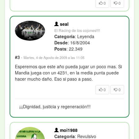
0
0
seal
El Racing de los cojones!!!!
Categoría
: Leyenda
Desde
: 16/8/2004
Posts
: 22.349
#3
·
Martes, 4 de Agosto de 2009 a las 11:05
Esperemos que este año pueda jugar un poco mas. Si
Mandia juega con un 4231, en la media punta puede
hacer mucho daño. Eso si paso a paso.
0
0
¡¡¡Dignidad, justicia y regeneración!!!
moi1988
Categoría
: Revulsivo