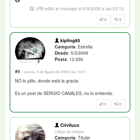
JPB editó el mensaje el 6/8/2009 a las 23:13.
0
0
kipling65
Categoría
: Estrella
Desde
: 5/3/2008
Posts
: 12.656
#9
·
Jueves, 6 de Agosto de 2009 a las 13:47
NO lo pillo, donde está la gracia.
Es un post de SERGIO CANALES, no lo entiendo.
0
0
Criviluco
Látigo de herejes
Categoría
: Titular