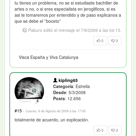
tu tienes un problema, no se si estudiaste bachiller de
artes o no, o si eres especialista en jeroglificos, si es
asi te tomaremos por entendido y de paso explicanos a
que se debe el ''boceto''
Paburo editó el mensaje el 7/8/2009 a las 04:13.
0
0
Visca España y Viva Catalunya
kipling65
Categoría
: Estrella
Desde
: 5/3/2008
Posts
: 12.656
#15
·
Jueves, 6 de Agosto de 2009 a las 17:45
totalmente de acuerdo, un explicación.
0
0