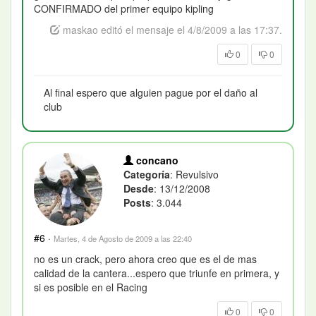
CONFIRMADO del primer equipo kipling
maskao editó el mensaje el 4/8/2009 a las 17:37.
0
0
Al final espero que alguien pague por el daño al
club
concano
Categoría
: Revulsivo
Desde
: 13/12/2008
Posts
: 3.044
#6
·
Martes, 4 de Agosto de 2009 a las 22:40
no es un crack, pero ahora creo que es el de mas
calidad de la cantera...espero que triunfe en primera, y
si es posible en el Racing
0
0