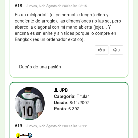
#18
·
Jueves, 6 de Agosto de 2009 a las 23:15
Es un miniportatil (el pc normal le tengo jodido y
pendiente de arreglo), las dimensiones no las se, pero
abarco la diagonal con mi mano abierta (jeje)... Y
encima es sin enhe y sin tildes porque lo compre en
Bangkok (es un ordenador exotico).
0
0
Dueño de una pasión
JPB
Categoría
: Titular
Desde
: 8/11/2007
Posts
: 6.392
#19
·
Jueves, 6 de Agosto de 2009 a las 23:22