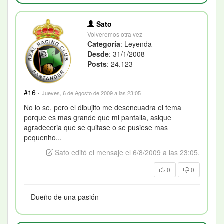
Sato
Volveremos otra vez
Categoría
: Leyenda
Desde
: 31/1/2008
Posts
: 24.123
#16
·
Jueves, 6 de Agosto de 2009 a las 23:05
No lo se, pero el dibujito me desencuadra el tema
porque es mas grande que mi pantalla, asique
agradeceria que se quitase o se pusiese mas
pequenho...
Sato editó el mensaje el 6/8/2009 a las 23:05.
0
0
Dueño de una pasión