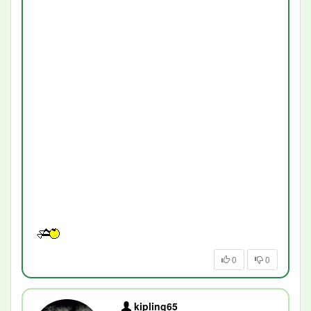
0
0
kipling65