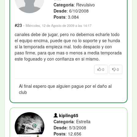
Categoría
: Revulsivo
Desde
: 6/10/2008
Posts
: 3.084
#23
·
Miércoles, 12 de Agosto de 2009 a las 14:17
canales debe de jugar, pero no debemos echarle todo
el equipo encima, puede que no lo soporte y se hunda
si la temporada empieza mal. todo despacio y con
paso firme, para que mas o menos a media temporada
este fogueado y con confianza en si mismo.
0
0
Al final espero que alguien pague por el daño al
club
kipling65
Categoría
: Estrella
Desde
: 5/3/2008
Posts
: 12.656