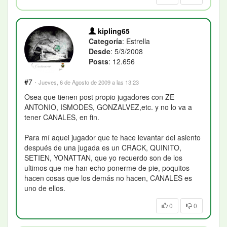
kipling65
Categoría
: Estrella
Desde
: 5/3/2008
Posts
: 12.656
#7
·
Jueves, 6 de Agosto de 2009 a las 13:23
Osea que tienen post propio jugadores con ZE
ANTONIO, ISMODES, GONZALVEZ,etc. y no lo va a
tener CANALES, en fin.
Para mí aquel jugador que te hace levantar del asiento
después de una jugada es un CRACK, QUINITO,
SETIEN, YONATTAN, que yo recuerdo son de los
ultimos que me han echo ponerme de pie, poquitos
hacen cosas que los demás no hacen, CANALES es
uno de ellos.
0
0