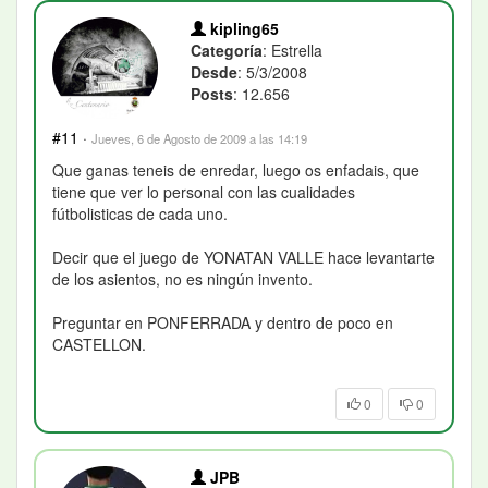
kipling65
Categoría
: Estrella
Desde
: 5/3/2008
Posts
: 12.656
#11
·
Jueves, 6 de Agosto de 2009 a las 14:19
Que ganas teneis de enredar, luego os enfadais, que
tiene que ver lo personal con las cualidades
fútbolisticas de cada uno.
Decir que el juego de YONATAN VALLE hace levantarte
de los asientos, no es ningún invento.
Preguntar en PONFERRADA y dentro de poco en
CASTELLON.
0
0
JPB