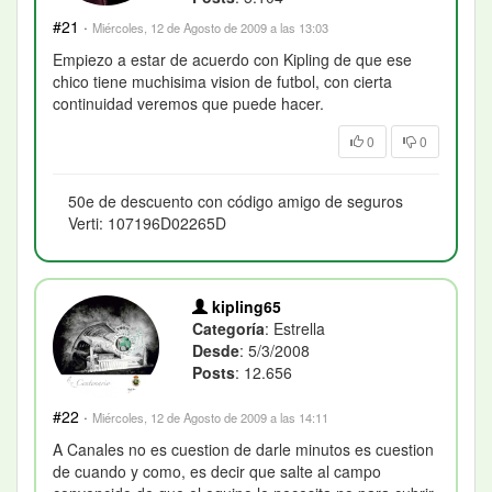
#21
·
Miércoles, 12 de Agosto de 2009 a las 13:03
Empiezo a estar de acuerdo con Kipling de que ese
chico tiene muchisima vision de futbol, con cierta
continuidad veremos que puede hacer.
0
0
50e de descuento con código amigo de seguros
Verti: 107196D02265D
kipling65
Categoría
: Estrella
Desde
: 5/3/2008
Posts
: 12.656
#22
·
Miércoles, 12 de Agosto de 2009 a las 14:11
A Canales no es cuestion de darle minutos es cuestion
de cuando y como, es decir que salte al campo