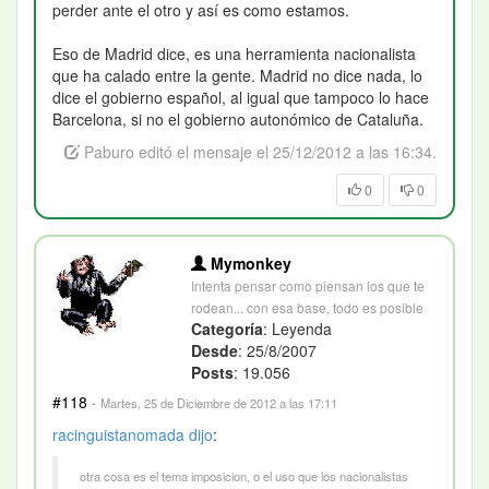
perder ante el otro y así es como estamos.
Eso de Madrid dice, es una herramienta nacionalista
que ha calado entre la gente. Madrid no dice nada, lo
dice el gobierno español, al igual que tampoco lo hace
Barcelona, si no el gobierno autonómico de Cataluña.
Paburo editó el mensaje el 25/12/2012 a las 16:34.
0
0
Mymonkey
Intenta pensar como piensan los que te
rodean... con esa base, todo es posible
Categoría
: Leyenda
Desde
: 25/8/2007
Posts
: 19.056
#118
·
Martes, 25 de Diciembre de 2012 a las 17:11
racinguistanomada
dijo
:
otra cosa es el tema imposicion, o el uso que los nacionalistas