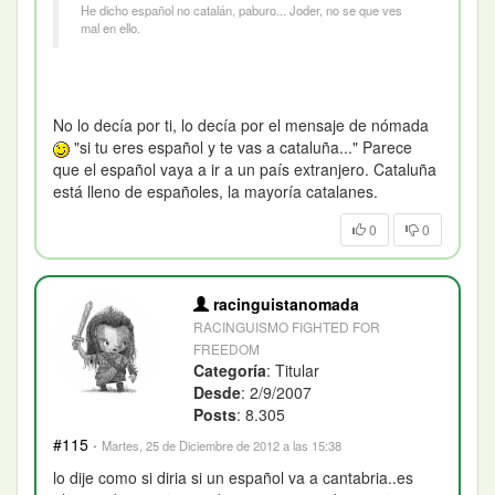
He dicho español no catalán, paburo... Joder, no se que ves
mal en ello.
No lo decía por ti, lo decía por el mensaje de nómada
"si tu eres español y te vas a cataluña..." Parece
que el español vaya a ir a un país extranjero. Cataluña
está lleno de españoles, la mayoría catalanes.
0
0
racinguistanomada
RACINGUISMO FIGHTED FOR
FREEDOM
Categoría
: Titular
Desde
: 2/9/2007
Posts
: 8.305
#115
·
Martes, 25 de Diciembre de 2012 a las 15:38
lo dije como si diria si un español va a cantabria..es