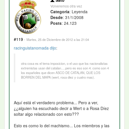
Volveremos otra vez
Categoría
: Leyenda
Desde
: 31/1/2008
Posts
: 24.123
#119
·
Martes, 25 de Diciembre de 2012 a las 21:04
racinguistanomada
dijo
:
otra cosa es el tema imposicion, o el uso que los nacionalistas
extremistas usan del catalan.....pero es eso son 4. como son 4
los españoles que dicen ASCO DE CATALAN, QUE LOS
BORREN DEL MAPA (wert, rosa diez y cuatro mas).
Aquí está el verdadero problema... Pero a ver,
¿¿alguien ha escuchado decir a Wert o a Rosa Díez
soltar algo relacionado con esto???
Esto es como lo del machismo... Los miembros y las