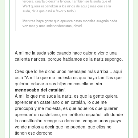
tercera, cuarta o décima lengua. También se la suda que el
Wert quiera españolizar a los niños de aqui ( más que se la
suda, diría que está a favor y todo ).
Mientras haya gente que aprueva estas medidas surgirán cada
vez más y mas independentistas, david.
A mi me la suda sólo cuando hace calor o viene una
calienta narices, porque hablamos de la nariz supongo.
Creo que lo he dicho unos mensajes más arriba... aquí
está "A mi lo que me molesta es que haya familias que
quieran educar a sus hijos en castellano,
sin
menoscabo del catalán
".
A mi, lo que me suda la nariz, es que la gente quiera
aprender en castellano o en catalán, lo que me
preocupa y me molesta, es que aquellos que quieren
aprender en castellano, en territorio español, allí donde
la constitución recoge su derecho, vengan unos guays
vende motos a decir que no pueden, que ellos no
tienen ese derecho.