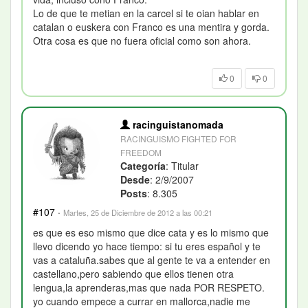
Lo de que te metian en la carcel si te oian hablar en
catalan o euskera con Franco es una mentira y gorda.
Otra cosa es que no fuera oficial como son ahora.
0
0
racinguistanomada
RACINGUISMO FIGHTED FOR
FREEDOM
Categoría
: Titular
Desde
: 2/9/2007
Posts
: 8.305
#107
·
Martes, 25 de Diciembre de 2012 a las 00:21
es que es eso mismo que dice cata y es lo mismo que
llevo dicendo yo hace tiempo: si tu eres español y te
vas a cataluña.sabes que al gente te va a entender en
castellano,pero sabiendo que ellos tienen otra
lengua,la aprenderas,mas que nada POR RESPETO.
yo cuando empece a currar en mallorca,nadie me