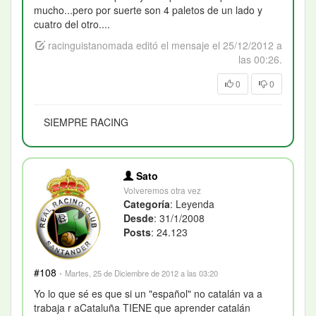
mucho...pero por suerte son 4 paletos de un lado y
cuatro del otro....
racinguistanomada editó el mensaje el 25/12/2012 a
las 00:26.
0
0
SIEMPRE RACING
Sato
Volveremos otra vez
Categoría
: Leyenda
Desde
: 31/1/2008
Posts
: 24.123
#108
·
Martes, 25 de Diciembre de 2012 a las 03:20
Yo lo que sé es que si un "español" no catalán va a
trabaja r aCataluña TIENE que aprender catalán