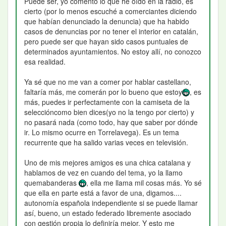
Puede ser, yo comento lo que he oído en la radio, es
cierto (por lo menos escuché a comerciantes diciendo
que habían denunciado la denuncia) que ha habido
casos de denuncias por no tener el interior en catalán,
pero puede ser que hayan sido casos puntuales de
determinados ayuntamientos. No estoy allí, no conozco
esa realidad.
Ya sé que no me van a comer por hablar castellano,
faltaría más, me comerán por lo bueno que estoy
, es
más, puedes ir perfectamente con la camiseta de la
seleccióncomo bien dices(yo no la tengo por cierto) y
no pasará nada (como todo, hay que saber por dónde
ir. Lo mismo ocurre en Torrelavega). Es un tema
recurrente que ha salido varias veces en televisión.
Uno de mis mejores amigos es una chica catalana y
hablamos de vez en cuando del tema, yo la llamo
quemabanderas
, ella me llama mil cosas más. Yo sé
que ella en parte está a favor de una, digamos....
autonomía española independiente si se puede llamar
así, bueno, un estado federado libremente asociado
con gestión propia lo definiría mejor. Y esto me