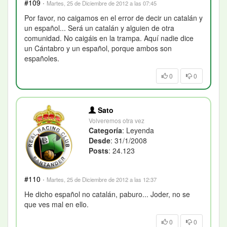
#109
·
Martes, 25 de Diciembre de 2012 a las 07:45
Por favor, no caigamos en el error de decir un catalán y
un español... Será un catalán y alguien de otra
comunidad. No caigáis en la trampa. Aquí nadie dice
un Cántabro y un español, porque ambos son
españoles.
0
0
Sato
Volveremos otra vez
Categoría
: Leyenda
Desde
: 31/1/2008
Posts
: 24.123
#110
·
Martes, 25 de Diciembre de 2012 a las 12:37
He dicho español no catalán, paburo... Joder, no se
que ves mal en ello.
0
0