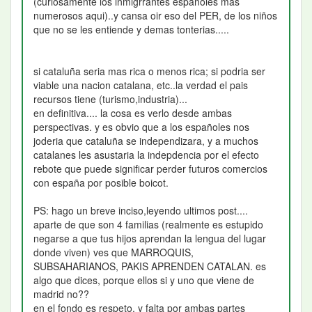
(curiosamente los inmigrrantes españoles mas
numerosos aqui)..y cansa oir eso del PER, de los niños
que no se les entiende y demas tonterias.....
si cataluña seria mas rica o menos rica; si podria ser
viable una nacion catalana, etc..la verdad el pais
recursos tiene (turismo,industria)...
en definitiva.... la cosa es verlo desde ambas
perspectivas. y es obvio que a los españoles nos
joderia que cataluña se independizara, y a muchos
catalanes les asustaria la indepdencia por el efecto
rebote que puede significar perder futuros comercios
con españa por posible boicot.
PS: hago un breve inciso,leyendo ultimos post....
aparte de que son 4 familias (realmente es estupido
negarse a que tus hijos aprendan la lengua del lugar
donde viven) ves que MARROQUIS,
SUBSAHARIANOS, PAKIS APRENDEN CATALAN. es
algo que dices, porque ellos si y uno que viene de
madrid no??
en el fondo es respeto. y falta por ambas partes