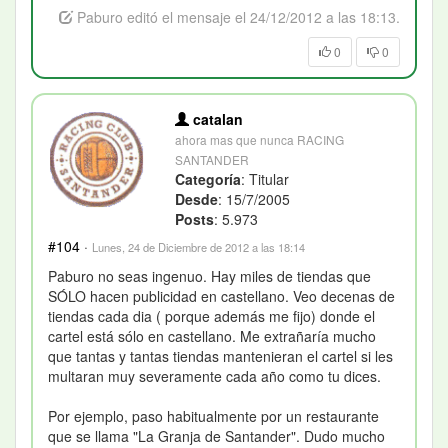
Paburo editó el mensaje el 24/12/2012 a las 18:13.
0
0
catalan
ahora mas que nunca RACING
SANTANDER
Categoría
: Titular
Desde
: 15/7/2005
Posts
: 5.973
#104
·
Lunes, 24 de Diciembre de 2012 a las 18:14
Paburo no seas ingenuo. Hay miles de tiendas que
SÓLO hacen publicidad en castellano. Veo decenas de
tiendas cada dia ( porque además me fijo) donde el
cartel está sólo en castellano. Me extrañaría mucho
que tantas y tantas tiendas mantenieran el cartel si les
multaran muy severamente cada año como tu dices.
Por ejemplo, paso habitualmente por un restaurante
que se llama "La Granja de Santander". Dudo mucho