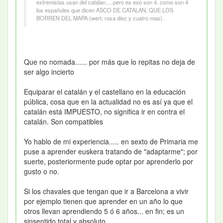
extremistas usan del catalan.....pero es eso son 4. como son 4
los españoles que dicen ASCO DE CATALAN, QUE LOS
BORREN DEL MAPA (wert, rosa diez y cuatro mas).
Que no nomada...... por más que lo repitas no deja de
ser algo incierto
Equiparar el catalán y el castellano en la educación
pública, cosa que en la actualidad no es así ya que el
catalán está IMPUESTO, no significa ir en contra el
catalán. Son compatibles
Yo hablo de mi experiencia..... en sexto de Primaria me
puse a aprender euskera tratando de "adaptarme"; por
suerte, posteriormente pude optar por aprenderlo por
gusto o no.
Si los chavales que tengan que ir a Barcelona a vivir
por ejemplo tienen que aprender en un año lo que
otros llevan aprendiendo 5 ó 6 años... en fin; es un
sinsentido total y absoluto