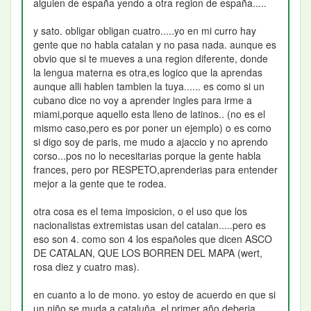
alguien de españa yendo a otra region de españa.....
y sato. obligar obligan cuatro.....yo en mi curro hay
gente que no habla catalan y no pasa nada. aunque es
obvio que si te mueves a una region diferente, donde
la lengua materna es otra,es logico que la aprendas
aunque alli hablen tambien la tuya...... es como si un
cubano dice no voy a aprender ingles para irme a
miami,porque aquello esta lleno de latinos.. (no es el
mismo caso,pero es por poner un ejemplo) o es como
si digo soy de paris, me mudo a ajaccio y no aprendo
corso...pos no lo necesitarias porque la gente habla
frances, pero por RESPETO,aprenderias para entender
mejor a la gente que te rodea.
otra cosa es el tema imposicion, o el uso que los
nacionalistas extremistas usan del catalan.....pero es
eso son 4. como son 4 los españoles que dicen ASCO
DE CATALAN, QUE LOS BORREN DEL MAPA (wert,
rosa diez y cuatro mas).
en cuanto a lo de mono. yo estoy de acuerdo en que si
un niño se muda a cataluña, el primer año deberia