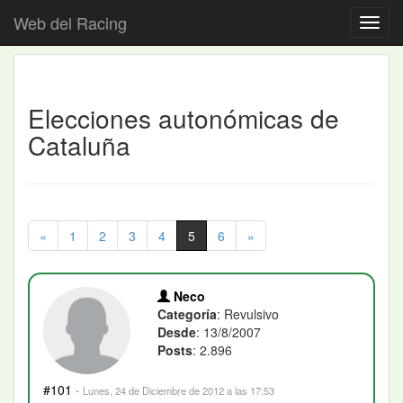
Web del Racing
Elecciones autonómicas de
Cataluña
«
1
2
3
4
5
6
»
Neco
Categoría
: Revulsivo
Desde
: 13/8/2007
Posts
: 2.896
#101
·
Lunes, 24 de Diciembre de 2012 a las 17:53