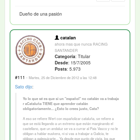
Dueño de una pasión
catalan
ahora mas que nunca RACING
SANTANDER
Categoría
: Titular
Desde
: 15/7/2005
Posts
: 5.973
#111
·
Martes, 25 de Diciembre de 2012 a las 12:48
Sato
dijo
:
Yo lo que sé es que si un "español" no catalán va a trabaja
r aCataluña TIENE que aprender catalán
obligatoriamente... ¿Esto lo crees justo, Cata?
A eso se refiere Wert con españolizar cataluña, se refiere a
que se está llegando a un extremo que están marginando el
castellano, que un andaluz se va a currar al Pais Vasco y no le
obligan a hablar euskera, ni si vas a trabajar a Galicia, te
obligan a galeguizarte... Ya desde ese punto de vista, los que