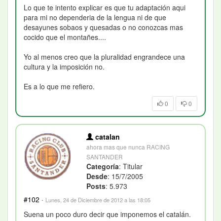
Lo que te intento explicar es que tu adaptación aqui
para mi no dependeria de la lengua ni de que
desayunes sobaos y quesadas o no conozcas mas
cocido que el montañes....
Yo al menos creo que la pluralidad engrandece una
cultura y la imposición no.
Es a lo que me refiero.
0
0
catalan
ahora mas que nunca RACING
SANTANDER
Categoría
: Titular
Desde
: 15/7/2005
Posts
: 5.973
#102
·
Lunes, 24 de Diciembre de 2012 a las 18:05
Suena un poco duro decir que imponemos el catalán.