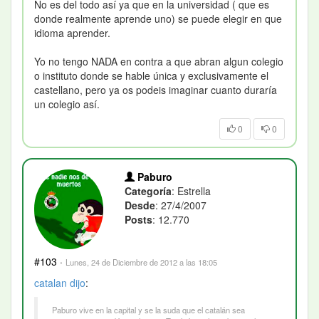
No es del todo así ya que en la universidad ( que es
donde realmente aprende uno) se puede elegir en que
idioma aprender.
Yo no tengo NADA en contra a que abran algun colegio
o instituto donde se hable única y exclusivamente el
castellano, pero ya os podeis imaginar cuanto duraría
un colegio así.
0
0
Paburo
Categoría
: Estrella
Desde
: 27/4/2007
Posts
: 12.770
#103
·
Lunes, 24 de Diciembre de 2012 a las 18:05
catalan
dijo
:
Paburo vive en la capital y se la suda que el catalán sea