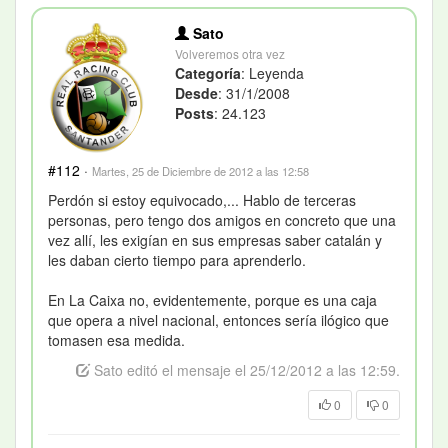
Sato
Volveremos otra vez
Categoría
: Leyenda
Desde
: 31/1/2008
Posts
: 24.123
#112
·
Martes, 25 de Diciembre de 2012 a las 12:58
Perdón si estoy equivocado,... Hablo de terceras
personas, pero tengo dos amigos en concreto que una
vez allí, les exigían en sus empresas saber catalán y
les daban cierto tiempo para aprenderlo.
En La Caixa no, evidentemente, porque es una caja
que opera a nivel nacional, entonces sería ilógico que
tomasen esa medida.
Sato editó el mensaje el 25/12/2012 a las 12:59.
0
0