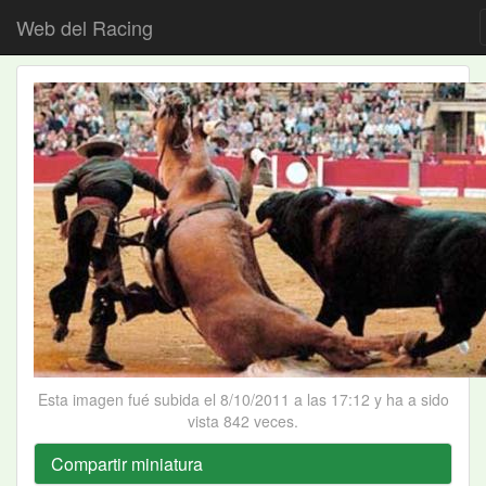
Web del Racing
Esta imagen fué subida el 8/10/2011 a las 17:12 y ha a sido
vista 842 veces.
Compartir miniatura