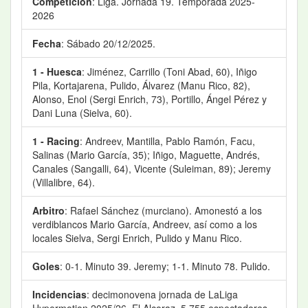
Competición
: Liga. Jornada 19. Temporada 2025-
2026
Fecha
: Sábado 20/12/2025.
1 - Huesca
: Jiménez, Carrillo (Toni Abad, 60), Iñigo
Pila, Kortajarena, Pulido, Álvarez (Manu Rico, 82),
Alonso, Enol (Sergi Enrich, 73), Portillo, Ángel Pérez y
Dani Luna (Sielva, 60).
1 - Racing
: Andreev, Mantilla, Pablo Ramón, Facu,
Salinas (Mario García, 35); Iñigo, Maguette, Andrés,
Canales (Sangalli, 64), Vicente (Suleiman, 89); Jeremy
(Villalibre, 64).
Arbitro
: Rafael Sánchez (murciano). Amonestó a los
verdiblancos Mario García, Andreev, así como a los
locales Sielva, Sergi Enrich, Pulido y Manu Rico.
Goles
: 0-1. Minuto 39. Jeremy; 1-1. Minuto 78. Pulido.
Incidencias
: decimonovena jornada de LaLiga