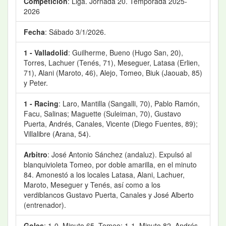
Competición
: Liga. Jornada 20. Temporada 2025-
2026
Fecha
: Sábado 3/1/2026.
1 - Valladolid
: Guilherme, Bueno (Hugo San, 20),
Torres, Lachuer (Tenés, 71), Meseguer, Latasa (Erlien,
71), Alani (Maroto, 46), Alejo, Tomeo, Biuk (Jaouab, 85)
y Peter.
1 - Racing
: Laro, Mantilla (Sangalli, 70), Pablo Ramón,
Facu, Salinas; Maguette (Suleiman, 70), Gustavo
Puerta, Andrés, Canales, Vicente (Diego Fuentes, 89);
Villalibre (Arana, 54).
Arbitro
: José Antonio Sánchez (andaluz). Expulsó al
blanquivioleta Tomeo, por doble amarilla, en el minuto
84. Amonestó a los locales Latasa, Alani, Lachuer,
Maroto, Meseguer y Tenés, así como a los
verdiblancos Gustavo Puerta, Canales y José Alberto
(entrenador).
Goles
: 1-0. Minuto 65. Tomeo; 1-1. Minuto 82. Andrés.