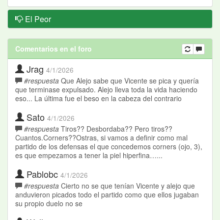
El Peor
Comentarios en el foro
Jrag
4/1/2026
#respuesta
Que Alejo sabe que Vicente se pica y quería
que terminase expulsado. Alejo lleva toda la vida haciendo
eso... La última fue el beso en la cabeza del contrario
Sato
4/1/2026
#respuesta
Tiros?? Desbordaba?? Pero tiros??
Cuantos.Corners??Ostras, si vamos a definir como mal
partido de los defensas el que concedemos corners (ojo, 3),
es que empezamos a tener la piel hiperfina…...
Pablobc
4/1/2026
#respuesta
Cierto no se que tenían Vicente y alejo que
anduvieron picados todo el partido como que ellos jugaban
su propio duelo no se