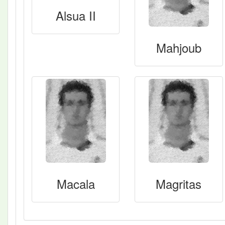
Alsua II
Mahjoub
Macala
Magritas