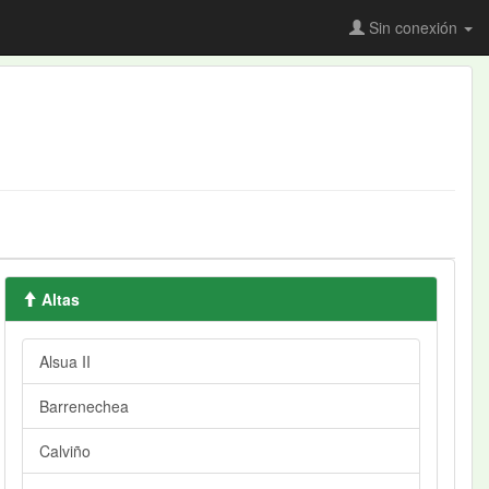
Sin conexión
Altas
Alsua II
Barrenechea
Calviño