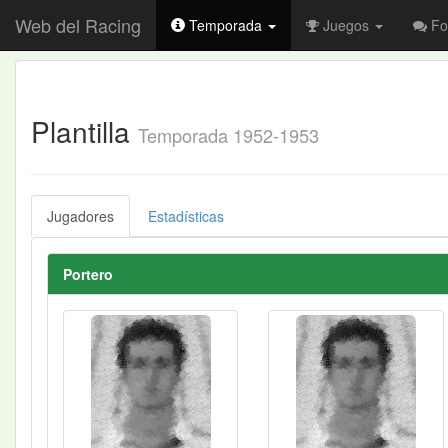
Web del Racing
Temporada
Juegos
Fo
Plantilla
Temporada 1952-1953
Jugadores
Estadísticas
Portero