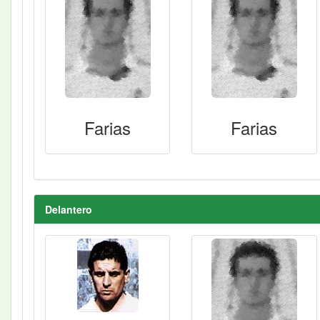
Farias
Farias
Delantero