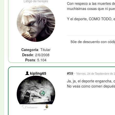
Látigo de herejes
Con respeco a las muertes de
muchisimas cosas que ni pued
Y el deporte, COMO TODO, es
50e de descuento con cód
Categoría
: Titular
Desde
: 2/6/2008
Posts
: 5.104
kipling65
#59
·
Viernes, 24 de Septiembre de 2
Ja, ja, el deporte engancha,
No veas como comen depués, n