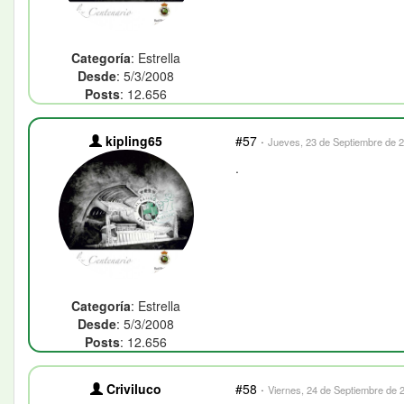
Categoría
: Estrella
Desde
: 5/3/2008
Posts
: 12.656
kipling65
#57
·
Jueves, 23 de Septiembre de 2
.
Categoría
: Estrella
Desde
: 5/3/2008
Posts
: 12.656
Criviluco
#58
·
Viernes, 24 de Septiembre de 2