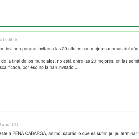
a las 15:19
han invitado porque invitan a las 20 atletas con mejores marcas del año
a de la final de los mundiales, no está entre las 20 mejores, en las se
calificada, por eso no la han invitado.....
 a las 18:13
este a PEÑA CABARGA, ánimo, sabrás lo que es sufrir, je, je. termin