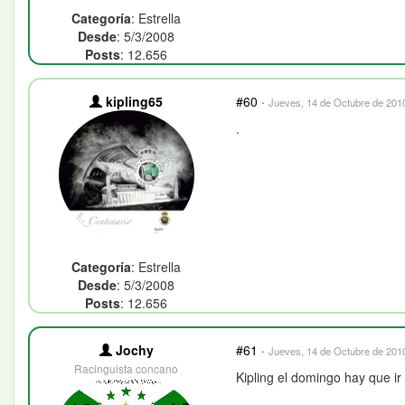
Categoría
: Estrella
Desde
: 5/3/2008
Posts
: 12.656
kipling65
#60
·
Jueves, 14 de Octubre de 2010
.
Categoría
: Estrella
Desde
: 5/3/2008
Posts
: 12.656
Jochy
#61
·
Jueves, 14 de Octubre de 2010
Racinguista concano
Kipling el domingo hay que i