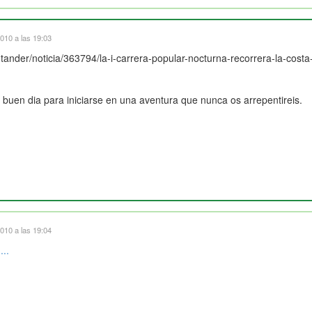
010 a las 19:03
ntander/noticia/363794/la-i-carrera-popular-nocturna-recorrera-la-costa
buen dia para iniciarse en una aventura que nunca os arrepentireis.
010 a las 19:04
...