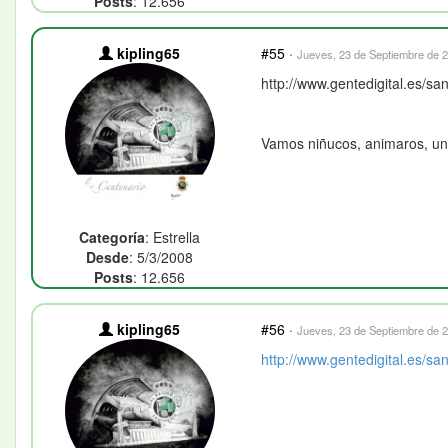
Posts
: 12.656
kipling65
#55
·
Jueves, 23 de Septiembre de 2
http://www.gentedigital.es/sa
Vamos niñucos, animaros, un 
Categoría
: Estrella
Desde
: 5/3/2008
Posts
: 12.656
kipling65
#56
·
Jueves, 23 de Septiembre de 2
http://www.gentedigital.es/san