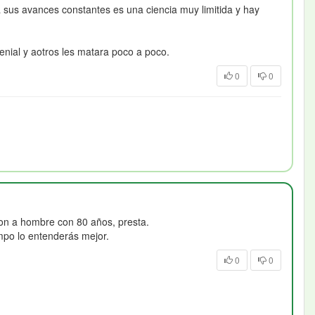
 sus avances constantes es una ciencia muy limitida y hay
ial y aotros les matara poco a poco.
0
0
ton a hombre con 80 años, presta.
mpo lo entenderás mejor.
0
0