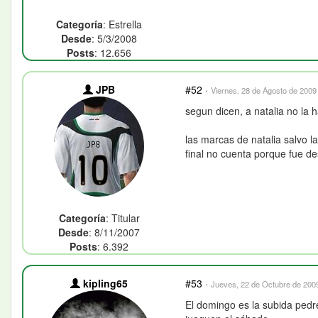
Categoría
: Estrella
Desde
: 5/3/2008
Posts
: 12.656
JPB
#52
·
Viernes, 28 de Agosto de 2009 
segun dicen, a natalia no la 
las marcas de natalia salvo l
final no cuenta porque fue des
Categoría
: Titular
Desde
: 8/11/2007
Posts
: 6.392
kipling65
#53
·
Jueves, 22 de Octubre de 2009
El domingo es la subida pedr