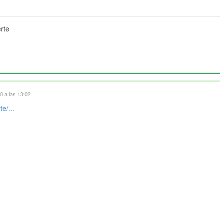
rte
0 a las 13:02
e/...