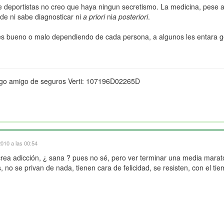
 deportistas no creo que haya ningun secretismo. La medicina, pese a
e ni sabe diagnosticar ni
a priori
ni
a posteriori
.
 bueno o malo dependiendo de cada persona, a algunos les entara gen
igo amigo de seguros Verti: 107196D02265D
010 a las 00:54
 crea adicción, ¿ sana ? pues no sé, pero ver terminar una media mara
o se privan de nada, tienen cara de felicidad, se resisten, con el tie