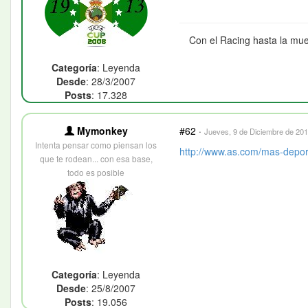
Con el Racing hasta la mue
Categoría
: Leyenda
Desde
: 28/3/2007
Posts
: 17.328
Mymonkey
#62
·
Jueves, 9 de Diciembre de 201
Intenta pensar como piensan los
http://www.as.com/mas-deport
que te rodean... con esa base,
todo es posible
Categoría
: Leyenda
Desde
: 25/8/2007
Posts
: 19.056