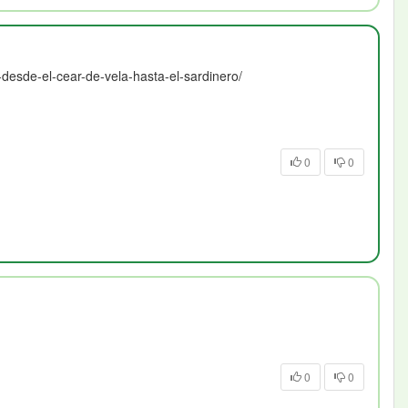
-desde-el-cear-de-vela-hasta-el-sardinero/
0
0
0
0