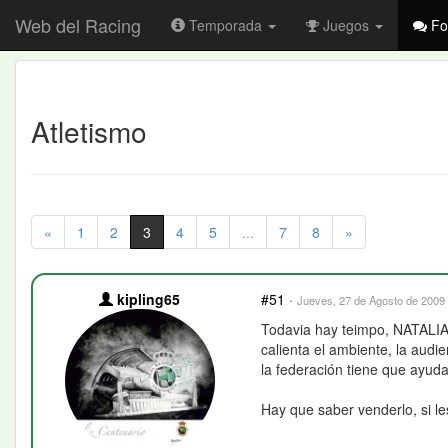
Web del Racing
Temporada
Juegos
Fo
Atletismo
«
1
2
3
4
5
...
7
8
»
kipling65
#51
·
Jueves, 27 de Agosto de 2009 
Todavia hay teimpo, NATALIA 
calienta el ambiente, la audi
la federación tiene que ayuda
Hay que saber venderlo, si le