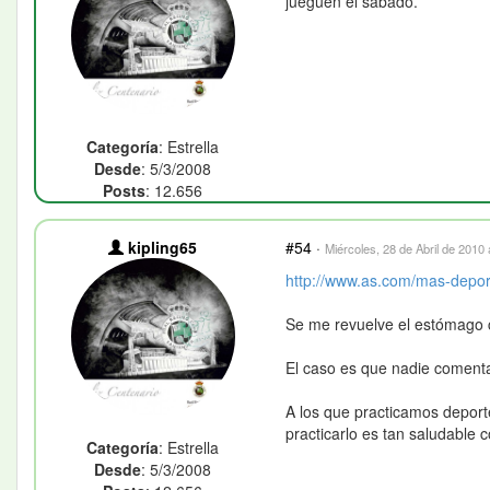
jueguen el sábado.
Categoría
: Estrella
Desde
: 5/3/2008
Posts
: 12.656
kipling65
#54
·
Miércoles, 28 de Abril de 2010 
http://www.as.com/mas-deport
Se me revuelve el estómago c
El caso es que nadie comenta
A los que practicamos deport
practicarlo es tan saludable 
Categoría
: Estrella
Desde
: 5/3/2008