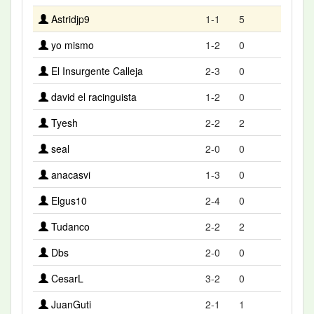
Astridjp9
1-1
5
yo mismo
1-2
0
El Insurgente Calleja
2-3
0
david el racinguista
1-2
0
Tyesh
2-2
2
seal
2-0
0
anacasvi
1-3
0
Elgus10
2-4
0
Tudanco
2-2
2
Dbs
2-0
0
CesarL
3-2
0
JuanGuti
2-1
1