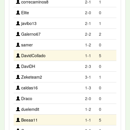
correcaminos8
2-1
1
Elite
2-0
0
javibo13
2-1
1
Galerno67
2-2
2
samer
1-2
0
DavidCollado
1-1
5
DaviDH
2-3
0
Zeketeam2
3-1
1
caldas16
1-3
0
Draco
2-0
0
duelemdit
1-2
0
Beeaa11
1-1
5