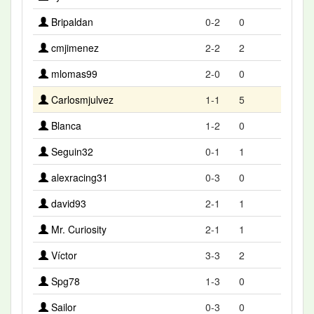
Bripaldan
0-2
0
cmjimenez
2-2
2
mlomas99
2-0
0
Carlosmjulvez
1-1
5
Blanca
1-2
0
Seguin32
0-1
1
alexracing31
0-3
0
david93
2-1
1
Mr. Curiosity
2-1
1
Víctor
3-3
2
Spg78
1-3
0
Sailor
0-3
0