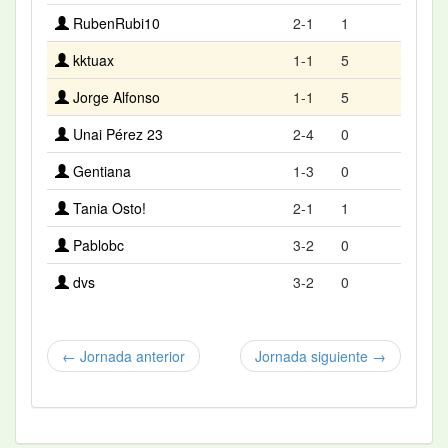
RubenRubi10
2-1
1
kktuax
1-1
5
Jorge Alfonso
1-1
5
Unai Pérez 23
2-4
0
Gentiana
1-3
0
Tania Osto!
2-1
1
Pablobc
3-2
0
dvs
3-2
0
← Jornada anterior
Jornada siguiente →