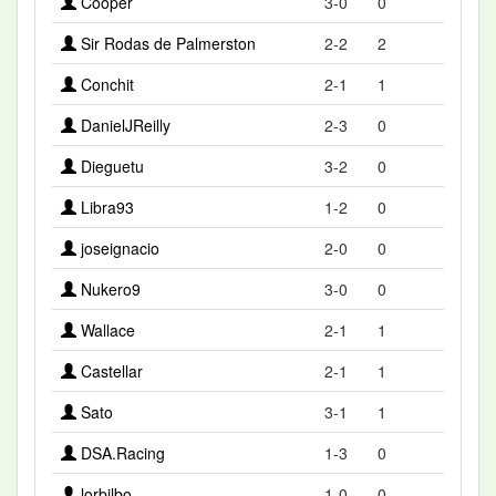
Cooper
3-0
0
Sir Rodas de Palmerston
2-2
2
Conchit
2-1
1
DanielJReilly
2-3
0
Dieguetu
3-2
0
Libra93
1-2
0
joseignacio
2-0
0
Nukero9
3-0
0
Wallace
2-1
1
Castellar
2-1
1
Sato
3-1
1
DSA.Racing
1-3
0
lorbilbo
1-0
0