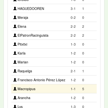
HAGUEDOOREN
3-1
1
Meraja
0-2
0
Elena
2-2
2
ElPatronRacinguista
2-2
2
Pitxitxi
1-3
0
Karla
1-2
0
Marian
1-2
0
Raquelgs
2-1
1
Francisco Antonio Pérez López
1-2
0
Macropipus
1-1
5
Arancha
1-2
0
Lys
1-3
0